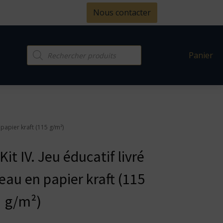
Nous contacter
Recherche
Panier
de
produits
 papier kraft (115 g/m²)
it IV. Jeu éducatif livré
eau en papier kraft (115
g/m²)