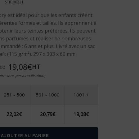
STR_00221
ory est idéal pour que les enfants créent
érentes formes et tailles. Ils apprennent à
tenir leurs teintes préférées. Ils peuvent
ns parfumés et réaliser de nombreuses
mmandé : 6 ans et plus. Livré avec un sac
aft (115 g/m²). 297 x 303 x 60 mm
19,08€
HT
 de
taire sans personnalisation)
251 - 500
501 - 1000
1001 +
22,02
€
20,79
€
19,08
€
AJOUTER AU PANIER