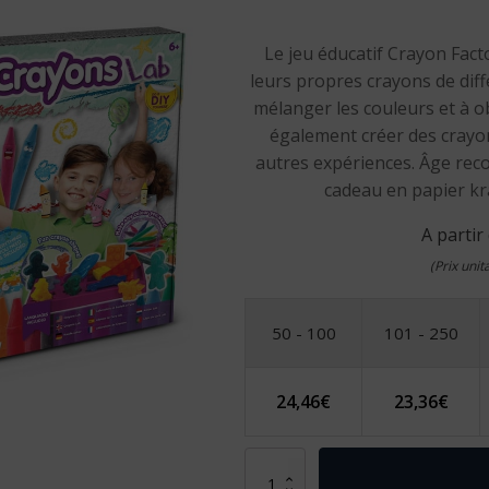
Le jeu éducatif Crayon Fact
leurs propres crayons de diff
mélanger les couleurs et à ob
également créer des crayo
autres expériences. Âge reco
cadeau en papier kr
A partir
(Prix uni
50 - 100
101 - 250
24,46
€
23,36
€
quantité
de