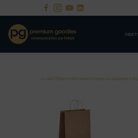
OBJET
Accueil
/
Objets Publicitaires
/
Objets du quotidien
/
Obj