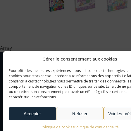
Array
Gérer le consentement aux cookies
Pour offrir les meilleures expériences, nous utilisons des technologies tell
NOTRE SOCIÉTÉ
CAT
cookies pour stocker et/ou accéder aux informations des appareils. Le fai
consentir à ces technologies nous permettra de traiter des données telles
comportement de navigation ou les ID uniques sur ce site. Le fait de ne p
NOTRE AGENCE
OBJ
ou de retirer son consentement peut avoir un effet négatif sur certaines
caractéristiques et fonctions.
NOTRE DÉMARCHE
CAD
NOUS CONTACTER
TEX
Accepter
Refuser
Voir les pré
LE MONDE DE L'OBJET
PUBLICITAIRE
Politique de cookies
Politique de confidentialité