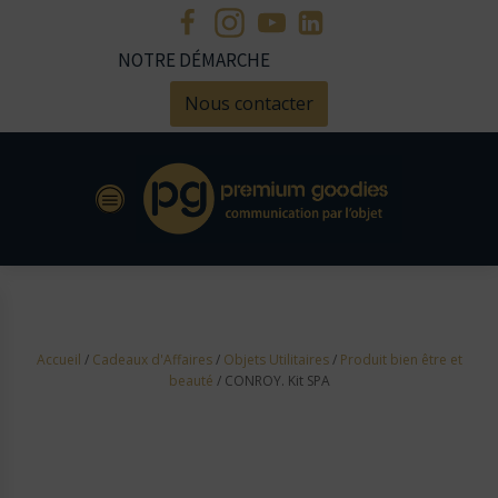
NOTRE DÉMARCHE
Nous contacter
Accueil
/
Cadeaux d'Affaires
/
Objets Utilitaires
/
Produit bien être et
beauté
/ CONROY. Kit SPA