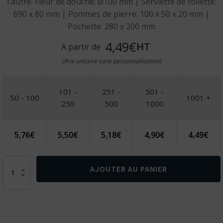
l'autre. Fleur de douche: Ø100 mm | Serviette de toilette:
690 x 80 mm | Pommes de pierre: 100 x 50 x 20 mm |
Pochette: 280 x 200 mm
4,49€
HT
A partir de
(Prix unitaire sans personnalisation)
101 -
251 -
501 -
50 - 100
1001 +
250
500
1000
5,76
€
5,50
€
5,18
€
4,90
€
4,49
€
quantité
AJOUTER AU PANIER
de
CONROY.
Kit
SPA