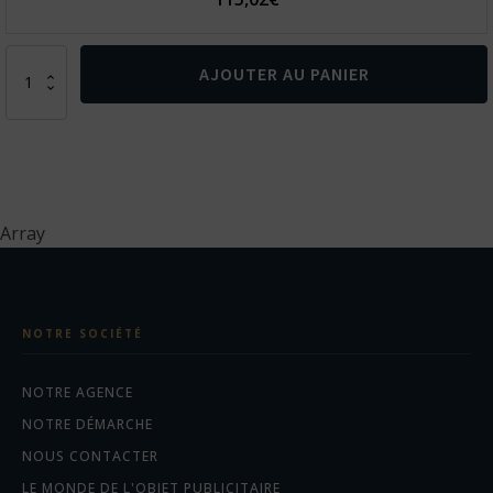
quantité
AJOUTER AU PANIER
de
Chaussures
de
sécurité
Robin
Array
NOTRE SOCIÉTÉ
NOTRE AGENCE
NOTRE DÉMARCHE
NOUS CONTACTER
LE MONDE DE L'OBJET PUBLICITAIRE