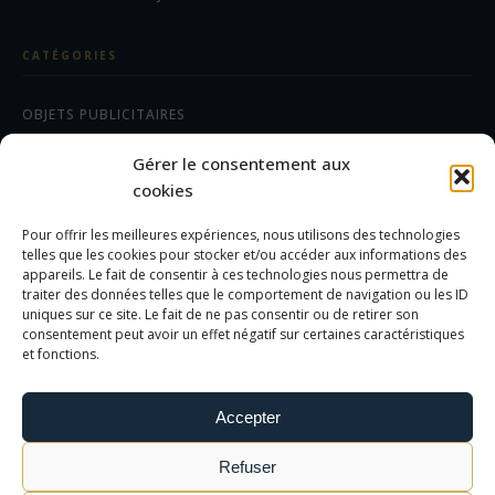
CATÉGORIES
OBJETS PUBLICITAIRES
CADEAUX D'AFFAIRES
Gérer le consentement aux
TEXTILES
cookies
Pour offrir les meilleures expériences, nous utilisons des technologies
AIDE/FAQ
telles que les cookies pour stocker et/ou accéder aux informations des
appareils. Le fait de consentir à ces technologies nous permettra de
traiter des données telles que le comportement de navigation ou les ID
LES DIFFÉRENTS MARQUAGES
uniques sur ce site. Le fait de ne pas consentir ou de retirer son
FOIRE AUX QUESTIONS
consentement peut avoir un effet négatif sur certaines caractéristiques
et fonctions.
INFORMATIONS LÉGALES
Accepter
MENTIONS LÉGALES
Refuser
POLITIQUE DE CONFIDENTIALITÉ