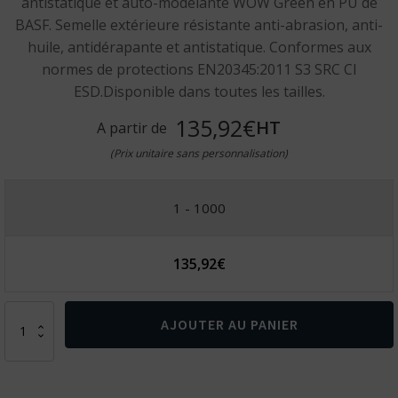
antistatique et auto-modelante WOW Green en PU de
BASF. Semelle extérieure résistante anti-abrasion, anti-
huile, antidérapante et antistatique. Conformes aux
normes de protections EN20345:2011 S3 SRC CI
ESD.Disponible dans toutes les tailles.
135,92€
HT
A partir de
(Prix unitaire sans personnalisation)
1 - 1000
135,92
€
quantité
AJOUTER AU PANIER
de
Chaussures
de
sécurité