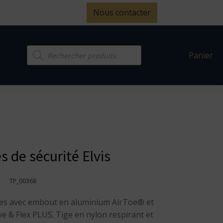
Nous contacter
Recherche
Panier
de
produits
 de sécurité Elvis
TP_00368
ses avec embout en aluminium AirToe® et
e & Flex PLUS. Tige en nylon respirant et