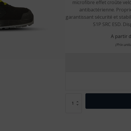
microfibre effet croûte ve
antibactérienne. Propri
garantissant sécurité et stab
S1P SRC ESD. Disp
A partir 
(Prix uni
quantité
de
Chaussures
de
sécurité
Elvis