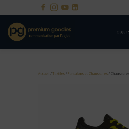
OBJET
Accueil
/
Textiles
/
Pantalons et Chaussures
/ Chaussures 