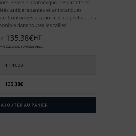
lours. Semelle anatomique, respirante et
étés antidérapantes et antistatiques
ilité. Conformes aux normes de protections
onible dans toutes les tailles.
135,38€
HT
de
taire sans personnalisation)
1 - 1000
135,38
€
AJOUTER AU PANIER