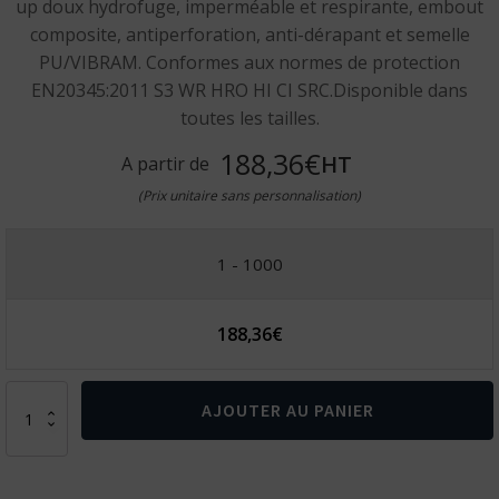
up doux hydrofuge, imperméable et respirante, embout
composite, antiperforation, anti-dérapant et semelle
PU/VIBRAM. Conformes aux normes de protection
EN20345:2011 S3 WR HRO HI CI SRC.Disponible dans
toutes les tailles.
188,36€
HT
A partir de
(Prix unitaire sans personnalisation)
1 - 1000
188,36
€
quantité
AJOUTER AU PANIER
de
Chaussures
de
sécurité