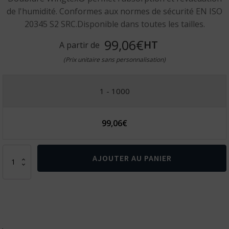
de l'humidité. Conformes aux normes de sécurité EN ISO
20345 S2 SRC.Disponible dans toutes les tailles.
99,06€
HT
A partir de
(Prix unitaire sans personnalisation)
1 - 1000
99,06
€
quantité
AJOUTER AU PANIER
de
Chaussures
de
sécurité
Blanco