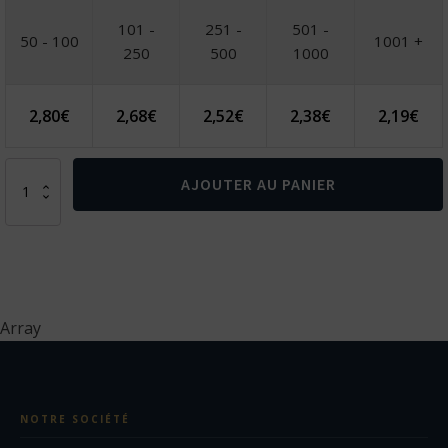
101 -
251 -
501 -
50 - 100
1001 +
250
500
1000
2,80
€
2,68
€
2,52
€
2,38
€
2,19
€
quantité
AJOUTER AU PANIER
de
CHASTAIN.
Transparent.
Pochette
EVA
avec
fermeture
Array
éclair
NOTRE SOCIÉTÉ