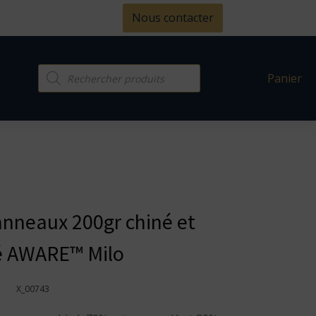
Nous contacter
Recherche
Panier
de
produits
nneaux 200gr chiné et
é AWARE™ Milo
X_00743