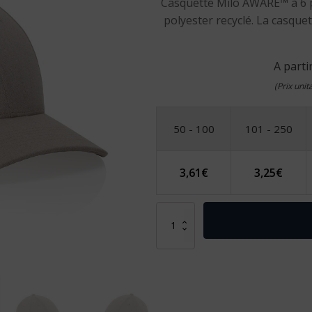
Casquette Milo AWARE™ à 6 p
polyester recyclé. La casque
A parti
(Prix uni
50 - 100
101 - 250
3,61
€
3,25
€
quantité
de
Casquette
6
panneaux
200gr
chiné
et