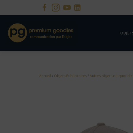
OBJET
Accueil
/
Objets Publicitaires
/
Autres objets du quotidi