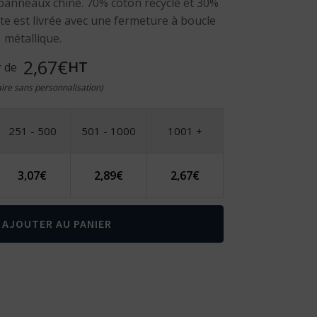
anneaux chiné. 70% coton recyclé et 30%
tte est livrée avec une fermeture à boucle
métallique.
2,67€
HT
r de
taire sans personnalisation)
251 - 500
501 - 1000
1001 +
3,07
€
2,89
€
2,67
€
AJOUTER AU PANIER