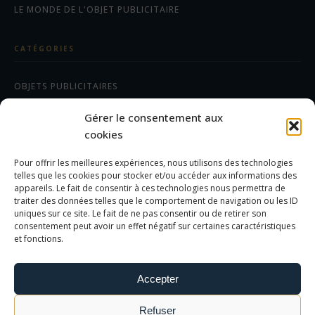
LE MONDE DE L'OBJET PUBLICITAIRE
CATÉGORIES
OBJETS PUBLICITAIRES
CADEAUX D'AFFAIRES
Gérer le consentement aux
TEXTILES
cookies
Pour offrir les meilleures expériences, nous utilisons des technologies
AIDE/FAQ
telles que les cookies pour stocker et/ou accéder aux informations des
appareils. Le fait de consentir à ces technologies nous permettra de
traiter des données telles que le comportement de navigation ou les ID
LES DIFFÉRENTS MARQUAGES
uniques sur ce site. Le fait de ne pas consentir ou de retirer son
FOIRE AUX QUESTIONS
consentement peut avoir un effet négatif sur certaines caractéristiques
et fonctions.
INFORMATIONS LÉGALES
Accepter
MENTIONS LÉGALES
Refuser