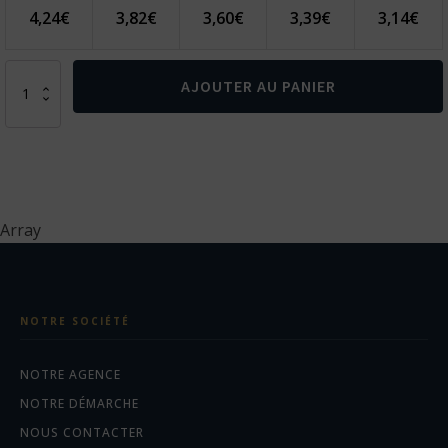
4,24
€
3,82
€
3,60
€
3,39
€
3,14
€
quantité
AJOUTER AU PANIER
de
Casquette
5
panneaux
en
coton
recyclé
Array
190gr
IMPACT
NOTRE SOCIÉTÉ
NOTRE AGENCE
NOTRE DÉMARCHE
NOUS CONTACTER