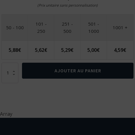
(Prix unitaire sans personnalisation)
101 -
251 -
501 -
50 - 100
1001 +
250
500
1000
5,88
€
5,62
€
5,29
€
5,00
€
4,59
€
quantité
AJOUTER AU PANIER
de
Carnet
Cervantes
couverture
en
bambou,
196p
Array
FSC
70g/m²