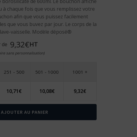
e borosilicaté de 600ml. Le bouchon affiche
 à chaque fois que vous remplissez votre
ouchon afin que vous puissez facilement
es que vous buvez par jour. Le corps de la
 lave-vaisselle. Modèle déposé®
9,32€
HT
r de
taire sans personnalisation)
251 - 500
501 - 1000
1001 +
10,71
€
10,08
€
9,32
€
AJOUTER AU PANIER