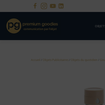
OBJET
Accueil
/
Objets Publicitaires
/
Objets du quotidien
/
Gou