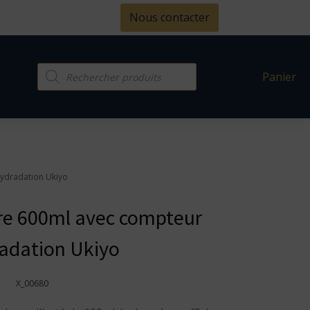
Nous contacter
Recherche
Panier
de
produits
hydradation Ukiyo
rre 600ml avec compteur
adation Ukiyo
X_00680