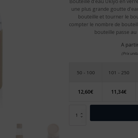
Bouteille d'eau Ukiyo en verr
une plus grande goutte d'eau
bouteille et tourner le b
compter le nombre de bouteill
bouteille passe au
A parti
(Prix uni
50 - 100
101 - 250
12,60
€
11,34
€
quantité
de
Bouteille
en
verre