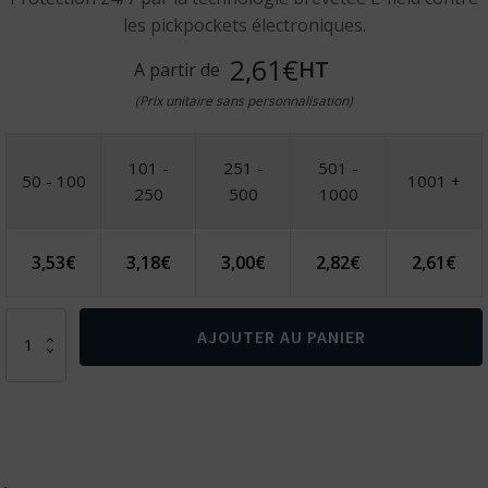
les pickpockets électroniques.
2,61€
HT
A partir de
(Prix unitaire sans personnalisation)
101 -
251 -
501 -
50 - 100
1001 +
250
500
1000
3,53
€
3,18
€
3,00
€
2,82
€
2,61
€
quantité
AJOUTER AU PANIER
de
Bouclier
anti
RFID
avec
puce
de