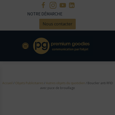
NOTRE DÉMARCHE
Nous contacter
Accueil
/
Objets Publicitaires
/
Autres objets du quotidien
/ Bouclier anti RFID
avec puce de brouillage