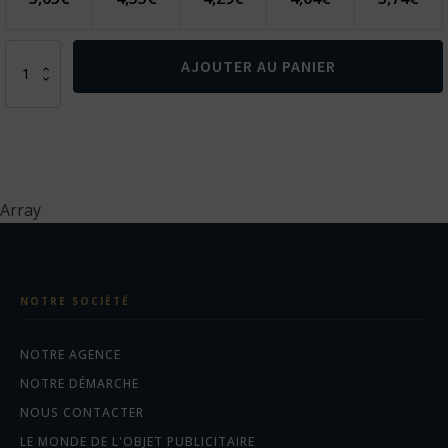
quantité
AJOUTER AU PANIER
de
Bonnet
IMPACT
AWARE™
Polylana®
Array
NOTRE SOCIÉTÉ
NOTRE AGENCE
NOTRE DÉMARCHE
NOUS CONTACTER
LE MONDE DE L'OBJET PUBLICITAIRE