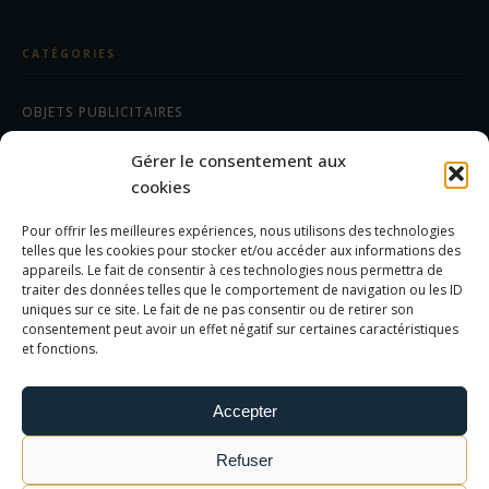
CATÉGORIES
OBJETS PUBLICITAIRES
CADEAUX D'AFFAIRES
Gérer le consentement aux
TEXTILES
cookies
Pour offrir les meilleures expériences, nous utilisons des technologies
AIDE/FAQ
telles que les cookies pour stocker et/ou accéder aux informations des
appareils. Le fait de consentir à ces technologies nous permettra de
traiter des données telles que le comportement de navigation ou les ID
LES DIFFÉRENTS MARQUAGES
uniques sur ce site. Le fait de ne pas consentir ou de retirer son
FOIRE AUX QUESTIONS
consentement peut avoir un effet négatif sur certaines caractéristiques
et fonctions.
INFORMATIONS LÉGALES
Accepter
MENTIONS LÉGALES
Refuser
POLITIQUE DE CONFIDENTIALITÉ