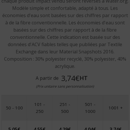
chaque produit Impact vendu seront reversés à Water.org.
Modèle simple et confortable, adapté à tous. Les
économies d'eau sont basées sur des chiffres par rapport
à de la fibre conventionnelle. Les économies d'eau sont
basées sur des chiffres par rapport à de la fibre
conventionnelle. Cette indication est basée sur des
données d'ACV fiables telles que publiées par Textile
Exchange dans leur Material Snapshots 2016.
Composition : 30% polyester recyclé, 30% polyester, 40%
acrylique.
3,74€
HT
A partir de
(Prix unitaire sans personnalisation)
101 -
251 -
501 -
50 - 100
1001 +
250
500
1000
5,05
€
4,55
€
4,29
€
4,04
€
3,74
€