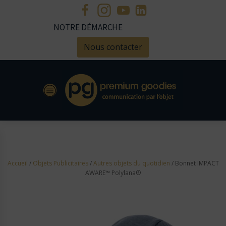
NOTRE DÉMARCHE
Nous contacter
Accueil
/
Objets Publicitaires
/
Autres objets du quotidien
/ Bonnet IMPACT
AWARE™ Polylana®