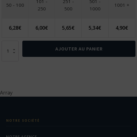
101 -
251 -
501 -
50 - 100
1001 +
250
500
1000
6,28
€
6,00
€
5,65
€
5,34
€
4,90
€
quantité
AJOUTER AU PANIER
de
BETSEY.
Parapluie
en
polyester
190T
Array
NOTRE SOCIÉTÉ
NOTRE AGENCE