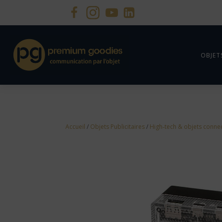
OBJET
Accueil
/
Objets Publicitaires
/
High‑tech & objets conne