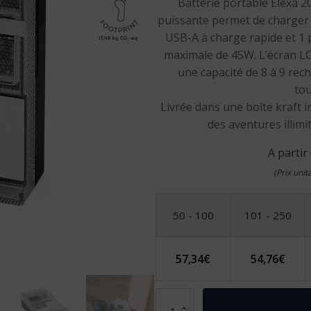
Batterie portable Elexa 2
puissante permet de charger 
USB-A à charge rapide et 1 
maximale de 45W. L’écran LCD
une capacité de 8 à 9 rec
tou
Livrée dans une boîte kraft 
des aventures illim
A partir
(Prix uni
50 - 100
101 - 250
57,34
€
54,76
€
quantité