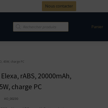
Nous contacter
Recherche
Panier
de
produits
ED, 45W, charge PC
e Elexa, rABS, 20000mAh,
5W, charge PC
AO_00230