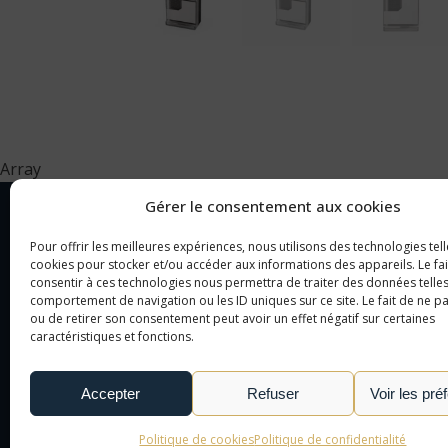
Array
Gérer le consentement aux cookies
Pour offrir les meilleures expériences, nous utilisons des technologies tell
NOTRE SOCIÉTÉ
CAT
cookies pour stocker et/ou accéder aux informations des appareils. Le fai
consentir à ces technologies nous permettra de traiter des données telles
comportement de navigation ou les ID uniques sur ce site. Le fait de ne p
NOTRE AGENCE
OBJ
ou de retirer son consentement peut avoir un effet négatif sur certaines
caractéristiques et fonctions.
NOTRE DÉMARCHE
CAD
NOUS CONTACTER
TEX
Accepter
Refuser
Voir les pré
LE MONDE DE L'OBJET
PUBLICITAIRE
Politique de cookies
Politique de confidentialité