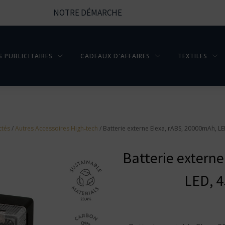
NOTRE DÉMARCHE
S PUBLICITAIRES
CADEAUX D'AFFAIRES
TEXTILES
ctés
/
Autres Accessoires High‑tech
/ Batterie externe Elexa, rABS, 20000mAh, L
Batterie extern
LED, 4