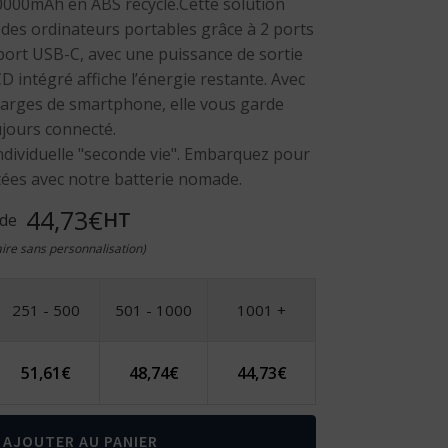
0000mAh en ABS recyclé.Cette solution
des ordinateurs portables grâce à 2 ports
port USB-C, avec une puissance de sortie
 intégré affiche l’énergie restante. Avec
harges de smartphone, elle vous garde
jours connecté.
individuelle "seconde vie". Embarquez pour
itées avec notre batterie nomade.
44,73€
HT
 de
taire sans personnalisation)
251 - 500
501 - 1000
1001 +
51,61
€
48,74
€
44,73
€
AJOUTER AU PANIER