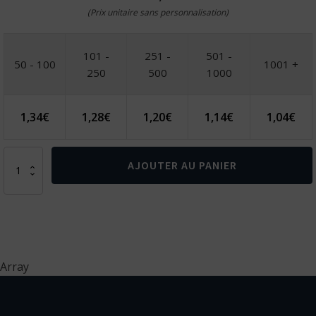
(Prix unitaire sans personnalisation)
101 -
251 -
501 -
50 - 100
1001 +
250
500
1000
1,34
€
1,28
€
1,20
€
1,14
€
1,04
€
quantité
AJOUTER AU PANIER
de
AMCHUR.
Sous-
verre
en
bambou
avec
Array
décapsuleur