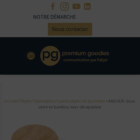
NOTRE DÉMARCHE
Nous contacter
Accueil
/
Objets Publicitaires
/
Autres objets du quotidien
/ AMCHUR. Sous-
verre en bambou avec décapsuleur