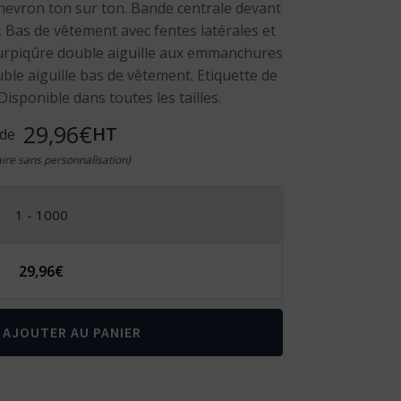
chevron ton sur ton. Bande centrale devant
. Bas de vêtement avec fentes latérales et
urpiqûre double aiguille aux emmanchures
uble aiguille bas de vêtement. Etiquette de
isponible dans toutes les tailles.
29,96€
HT
 de
taire sans personnalisation)
1 - 1000
29,96
€
AJOUTER AU PANIER