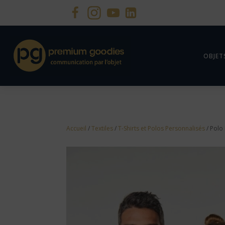
OBJET
Accueil
/
Textiles
/
T-Shirts et Polos Personnalisés
/ Polo