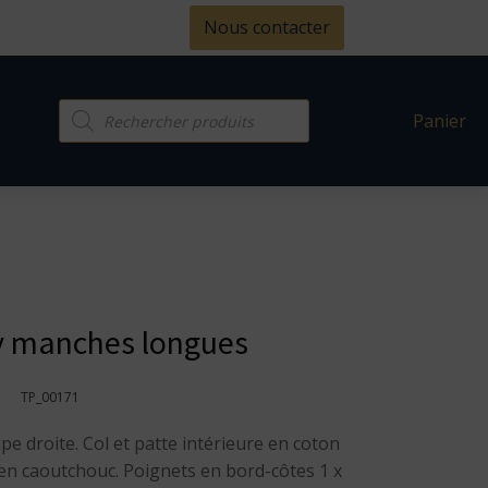
Nous contacter
Recherche
Panier
de
produits
y manches longues
TP_00171
pe droite. Col et patte intérieure en coton
 en caoutchouc. Poignets en bord-côtes 1 x