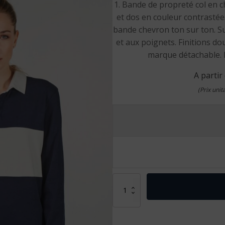
1. Bande de propreté col en 
et dos en couleur contrastée
bande chevron ton sur ton. S
et aux poignets. Finitions do
marque détachable. D
A partir
(Prix uni
quantité
de
Polo
Rugby
manches